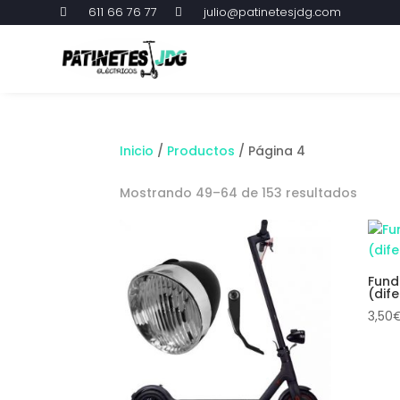
611 66 76 77
julio@patinetesjdg.com


Inicio
/
Productos
/ Página 4
Mostrando 49–64 de 153 resultados
Fund
(dif
3,50