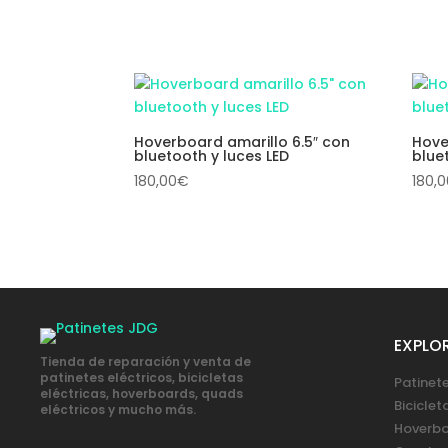
Hoverboard amarillo 6.5″ con
Hove
bluetooth y luces LED
blue
180,00
€
180,
EXPLO
Tienda de reparación y venta de
patinetes eléctricos, bicicletas
Patinete
eléctricas, hoverboards, quads
Biciclet
eléctricos y mucho más.
Hoverb