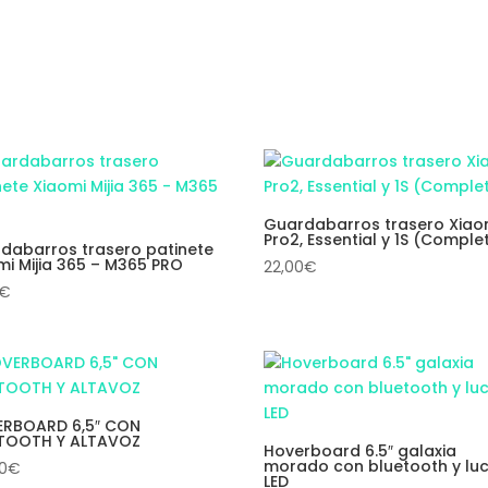
Guardabarros trasero Xiao
Pro2, Essential y 1S (Comple
dabarros trasero patinete
mi Mijia 365 – M365 PRO
22,00
€
€
RBOARD 6,5″ CON
TOOTH Y ALTAVOZ
Hoverboard 6.5″ galaxia
morado con bluetooth y lu
00
€
LED