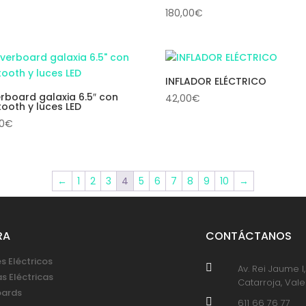
180,00
€
INFLADOR ELÉCTRICO
rboard galaxia 6.5″ con
42,00
€
tooth y luces LED
00
€
←
1
2
3
4
5
6
7
8
9
10
→
RA
CONTÁCTANOS
s Eléctricos

Av. Rei Jaume I
as Eléctricas
Catarroja, Val
oards

611 66 76 77