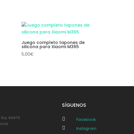
Juego completo tapones de
silicona para Xiaomi M365
5,00
€
SÍGUENOS
, 6a, 46470

Facebook
encia

Instagram