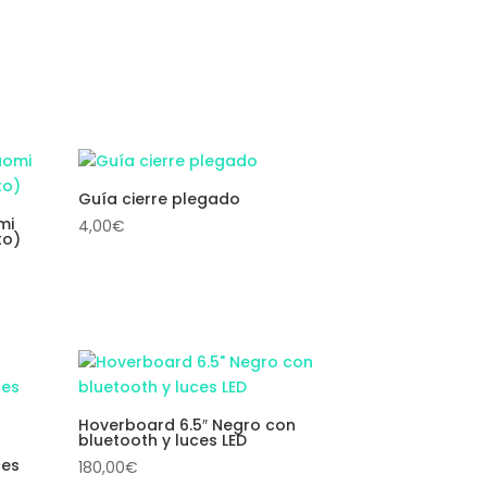
Guía cierre plegado
mi
4,00
€
to)
Hoverboard 6.5″ Negro con
bluetooth y luces LED
ces
180,00
€