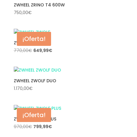
ZWHEEL ZRINO T4 600W
750,00
€
¡Oferta!
ZWHEEL ZWOLF
El
El
770,00
€
649,99
€
precio
precio
original
actual
era:
es:
770,00€.
649,99€.
ZWHEEL ZWOLF DUO
1.170,00
€
¡Oferta!
ZWHEEL ZWOLF PLUS
El
El
970,00
€
799,99
€
precio
precio