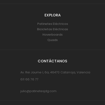
EXPLORA
Patinetes Eléctricos
Bicicletas Eléctricas
Hoverboards
Quads
CONTÁCTANOS
Av. Rei Jaume I, 6a, 46470 Catarroja, Valencia
611 66 76 77
julio@patinetesjdg.com