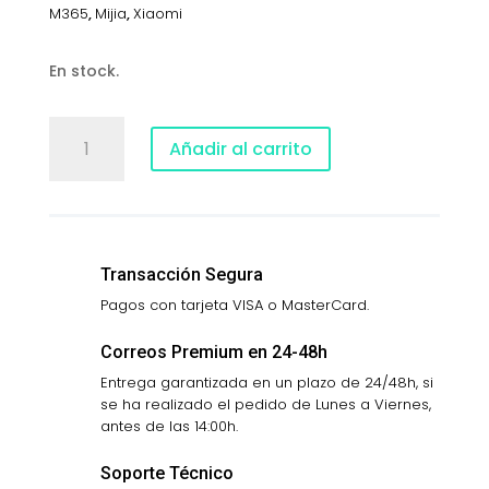
M365
,
Mijia
,
Xiaomi
En stock.
Guardabarros
Añadir al carrito
delantero
para
patinete
Xiaomi
Mijia
Transacción Segura
M365
cantidad
Pagos con tarjeta VISA o MasterCard.
Correos Premium en 24-48h
Entrega garantizada en un plazo de 24/48h, si
se ha realizado el pedido de Lunes a Viernes,
antes de las 14:00h.
Soporte Técnico