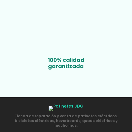
100% calidad
garantizada
Tienda de reparación y venta de patinetes eléctricos,
bicicletas eléctricas, hoverboards, quads eléctricos y
mucho más.