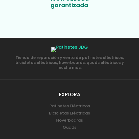
garantizada
Tienda de reparación y venta de patinetes eléctricos,
bicicletas eléctricas, hoverboards, quads eléctricos y
mucho más.
EXPLORA
Patinetes Eléctricos
Bicicletas Eléctricas
Hoverboards
Quads