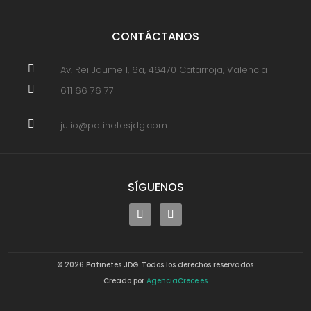
CONTÁCTANOS

Av. Rei Jaume I, 6a, 46470 Catarroja, Valencia

611 66 76 77

julio@patinetesjdg.com
SÍGUENOS
© 2026 Patinetes JDG. Todos los derechos reservados.
Creado por
AgenciaCrece.es