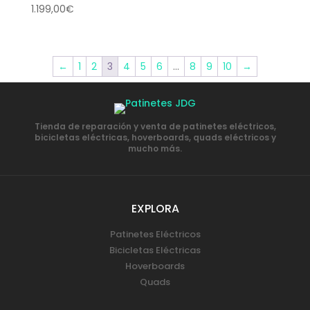
1.199,00
€
←
1
2
3
4
5
6
…
8
9
10
→
Tienda de reparación y venta de patinetes eléctricos,
bicicletas eléctricas, hoverboards, quads eléctricos y
mucho más.
EXPLORA
Patinetes Eléctricos
Bicicletas Eléctricas
Hoverboards
Quads