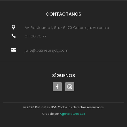
CONTÁCTANOS

Av. Rei Jaume I, 6a, 46470 Catarroja, Valencia

611 66 76 77

julio@patinetesjdg.com
SÍGUENOS
© 2026 Patinetes JDG. Todos los derechos reservados.
Creado por
AgenciaCrece.es