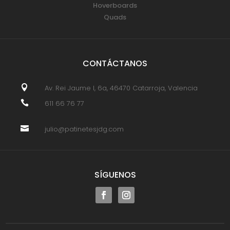
Hoverboards
Quads
CONTÁCTANOS

Av. Rei Jaume I, 6a, 46470 Catarroja, Valencia

611 66 76 77

julio@patinetesjdg.com
SÍGUENOS