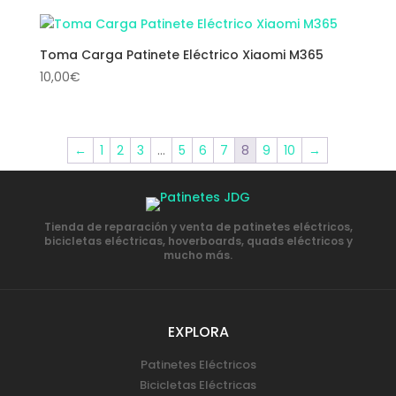
Toma Carga Patinete Eléctrico Xiaomi M365
10,00
€
←
1
2
3
…
5
6
7
8
9
10
→
Tienda de reparación y venta de patinetes eléctricos,
bicicletas eléctricas, hoverboards, quads eléctricos y
mucho más.
EXPLORA
Patinetes Eléctricos
Bicicletas Eléctricas