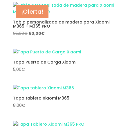
¡Oferta!
Tabla personalizada de madera para Xiaomi
M365 – M365 PRO
El
El
85,00
€
60,00
€
precio
precio
original
actual
era:
es:
85,00€.
60,00€.
Tapa Puerto de Carga Xiaomi
5,00
€
Tapa tablero Xiaomi M365
8,00
€