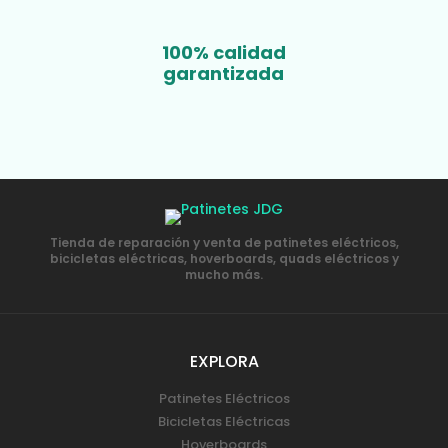
100% calidad
garantizada
Tienda de reparación y venta de patinetes eléctricos,
bicicletas eléctricas, hoverboards, quads eléctricos y
mucho más.
EXPLORA
Patinetes Eléctricos
Bicicletas Eléctricas
Hoverboards