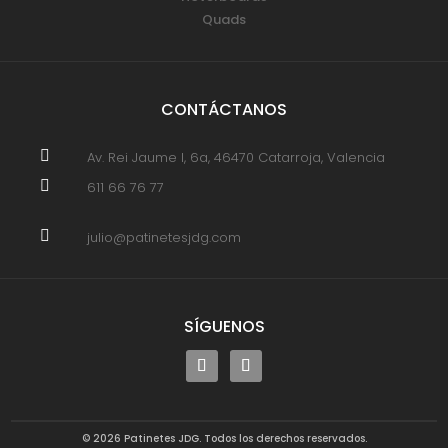
Quads
CONTÁCTANOS

Av. Rei Jaume I, 6a, 46470 Catarroja, Valencia

611 66 76 77

julio@patinetesjdg.com
SÍGUENOS
© 2026 Patinetes JDG. Todos los derechos reservados.