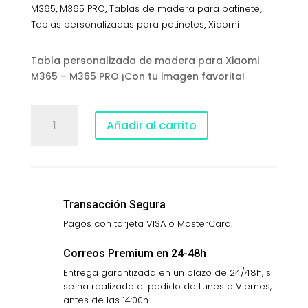
M365
,
M365 PRO
,
Tablas de madera para patinete
,
Tablas personalizadas para patinetes
,
Xiaomi
Tabla personalizada de madera para Xiaomi
M365 – M365 PRO ¡Con tu imagen favorita!
Tabla
Añadir al carrito
personalizada
de
madera
para
Xiaomi
Transacción Segura
M365
-
Pagos con tarjeta VISA o MasterCard.
M365
PRO
Correos Premium en 24-48h
cantidad
Entrega garantizada en un plazo de 24/48h, si
se ha realizado el pedido de Lunes a Viernes,
antes de las 14:00h.