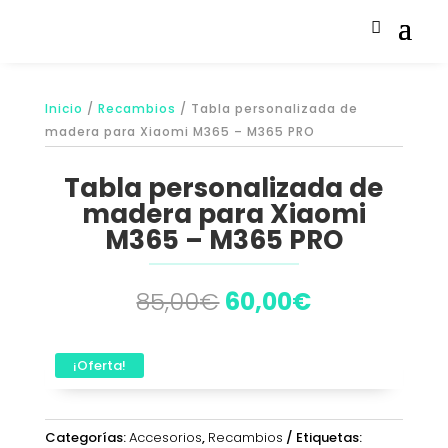
Inicio
/
Recambios
/ Tabla personalizada de
madera para Xiaomi M365 – M365 PRO
Tabla personalizada de
madera para Xiaomi
M365 – M365 PRO
El
El
85,00
€
60,00
€
precio
precio
original
actual
era:
es:
¡Oferta!
85,00€.
60,00€.
Categorías:
Accesorios
,
Recambios
Etiquetas: