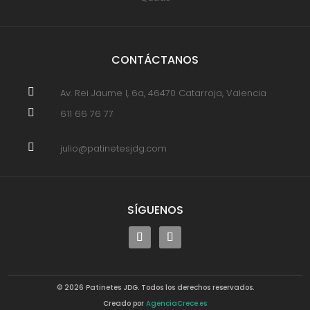
CONTÁCTANOS

Av. Rei Jaume I, 6a, 46470 Catarroja, Valencia

611 66 76 77

julio@patinetesjdg.com
SÍGUENOS
© 2026 Patinetes JDG. Todos los derechos reservados.
Creado por
AgenciaCrece.es