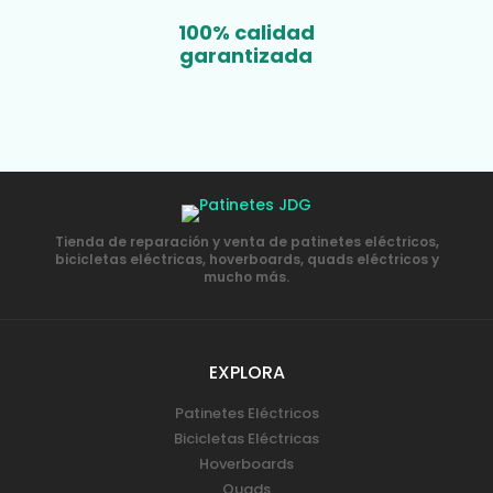
100% calidad
garantizada
Tienda de reparación y venta de patinetes eléctricos,
bicicletas eléctricas, hoverboards, quads eléctricos y
mucho más.
EXPLORA
Patinetes Eléctricos
Bicicletas Eléctricas
Hoverboards
Quads