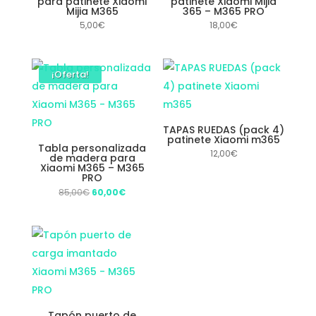
para patinete Xiaomi
patinete Xiaomi Mijia
Mijia M365
365 – M365 PRO
5,00
€
18,00
€
¡Oferta!
TAPAS RUEDAS (pack 4)
patinete Xiaomi m365
Tabla personalizada
12,00
€
de madera para
Xiaomi M365 – M365
PRO
El
El
85,00
€
60,00
€
precio
precio
original
actual
era:
es:
85,00€.
60,00€.
Tapón puerto de