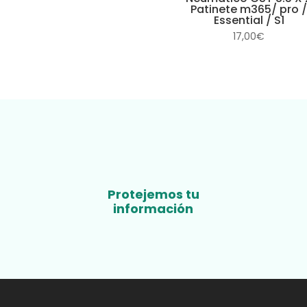
Patinete m365/ pro 
Essential / S1
17,00
€
Protejemos tu
información