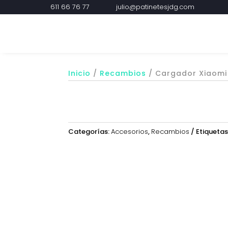
611 66 76 77
julio@patinetesjdg.com
Inicio
/
Recambios
/ Cargador Xiaomi
Categorías:
Accesorios
,
Recambios
Etiquetas