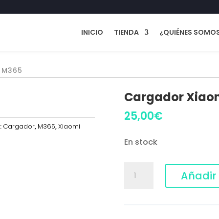
INICIO
TIENDA
¿QUIÉNES SOMO
 M365
Cargador Xiao
25,00
€
:
Cargador
,
M365
,
Xiaomi
En stock
Cargador
Añadir 
Xiaomi
M365
cantidad