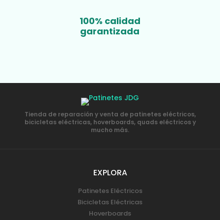
100% calidad
garantizada
Tienda de reparación y venta de patinetes eléctricos,
bicicletas eléctricas, hoverboards, quads eléctricos y
mucho más.
EXPLORA
Patinetes Eléctricos
Bicicletas Eléctricas
Hoverboards