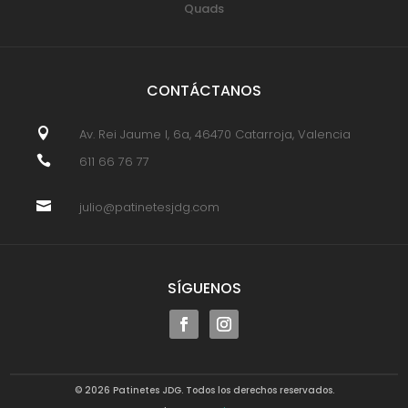
Quads
CONTÁCTANOS

Av. Rei Jaume I, 6a, 46470 Catarroja, Valencia

611 66 76 77

julio@patinetesjdg.com
SÍGUENOS
© 2026 Patinetes JDG. Todos los derechos reservados.