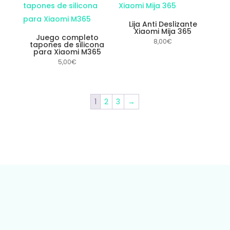
Lija Anti Deslizante
Xiaomi Mija 365
Juego completo
8,00
€
tapones de silicona
para Xiaomi M365
5,00
€
1
2
3
→