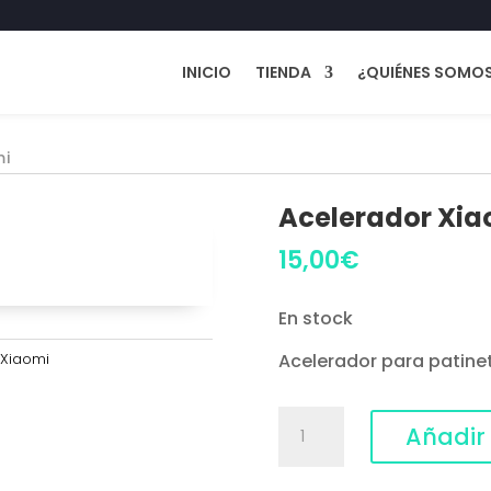
INICIO
TIENDA
¿QUIÉNES SOMO
mi
Acelerador Xia
15,00
€
En stock
,
Xiaomi
Acelerador para patinet
Acelerador
Añadir 
Xiaomi
cantidad