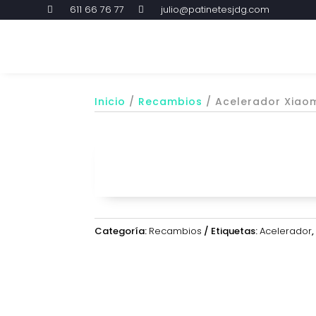
611 66 76 77
julio@patinetesjdg.com


Inicio
/
Recambios
/ Acelerador Xiao
Categoría:
Recambios
Etiquetas:
Acelerador