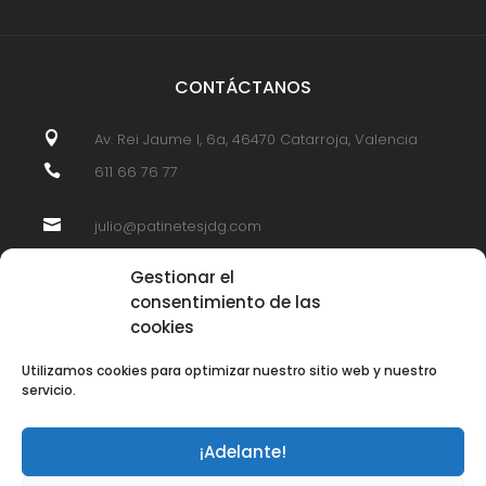
CONTÁCTANOS

Av. Rei Jaume I, 6a, 46470 Catarroja, Valencia

611 66 76 77

julio@patinetesjdg.com
Gestionar el
consentimiento de las
SÍGUENOS
cookies
Utilizamos cookies para optimizar nuestro sitio web y nuestro
servicio.
© 2026 Patinetes JDG. Todos los derechos reservados.
¡Adelante!
Creado por
AgenciaCrece.es