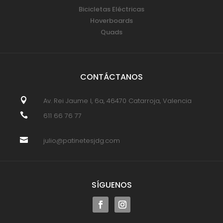
Bicicletas Eléctricas
Hoverboards
Quads
CONTÁCTANOS

Av. Rei Jaume I, 6a, 46470 Catarroja, Valencia

611 66 76 77

julio@patinetesjdg.com
SÍGUENOS