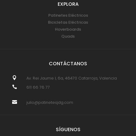
EXPLORA
Patinetes Eléctricos
Bicicletas Eléctricas
Hoverboards
Quads
CONTÁCTANOS

Av. Rei Jaume I, 6a, 46470 Catarroja, Valencia

611 66 76 77

julio@patinetesjdg.com
SÍGUENOS