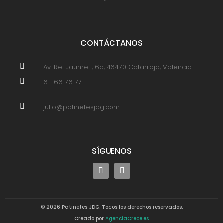
CONTÁCTANOS

Av. Rei Jaume I, 6a, 46470 Catarroja, Valencia

611 66 76 77

julio@patinetesjdg.com
SÍGUENOS
© 2026 Patinetes JDG. Todos los derechos reservados.
Creado por
AgenciaCrece.es