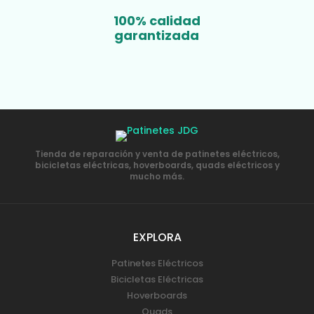
100% calidad
garantizada
Tienda de reparación y venta de patinetes eléctricos,
bicicletas eléctricas, hoverboards, quads eléctricos y
mucho más.
EXPLORA
Patinetes Eléctricos
Bicicletas Eléctricas
Hoverboards
Quads