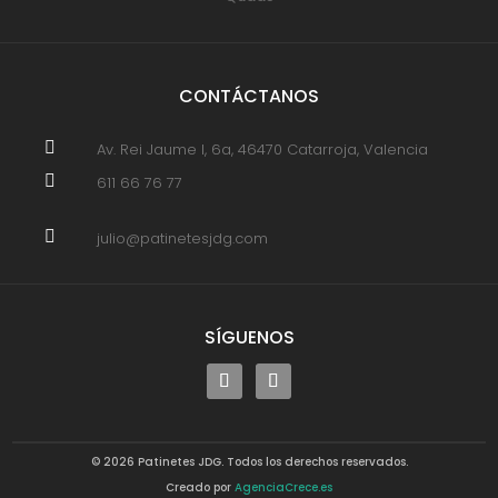
CONTÁCTANOS

Av. Rei Jaume I, 6a, 46470 Catarroja, Valencia

611 66 76 77

julio@patinetesjdg.com
SÍGUENOS
© 2026 Patinetes JDG. Todos los derechos reservados.
Creado por
AgenciaCrece.es