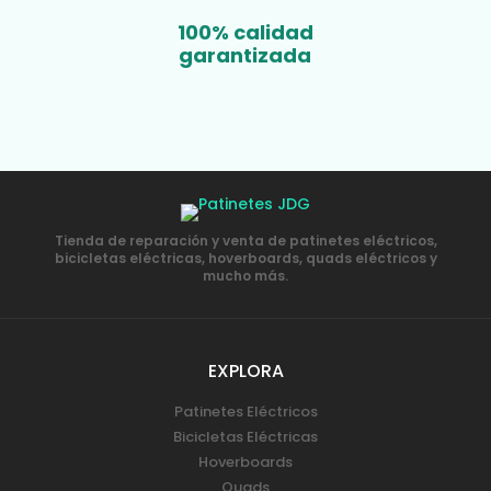
100% calidad
garantizada
Tienda de reparación y venta de patinetes eléctricos,
bicicletas eléctricas, hoverboards, quads eléctricos y
mucho más.
EXPLORA
Patinetes Eléctricos
Bicicletas Eléctricas
Hoverboards
Quads