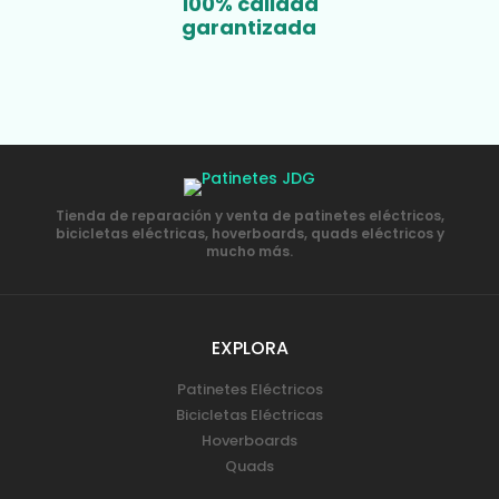
100% calidad
garantizada
Tienda de reparación y venta de patinetes eléctricos,
bicicletas eléctricas, hoverboards, quads eléctricos y
mucho más.
EXPLORA
Patinetes Eléctricos
Bicicletas Eléctricas
Hoverboards
Quads