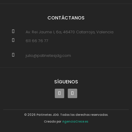
CONTÁCTANOS

Av. Rei Jaume I, 6a, 46470 Catarroja, Valencia

611 66 76 77

julio@patinetesjdg.com
SÍGUENOS
© 2026 Patinetes JDG. Todos los derechos reservados.
Creado por
AgenciaCrece.es