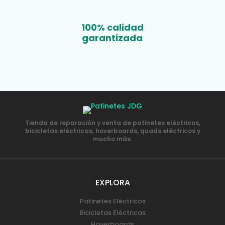
100% calidad
garantizada
Tienda de reparación y venta de patinetes eléctricos,
bicicletas eléctricas, hoverboards, quads eléctricos y
mucho más.
EXPLORA
Patinetes Eléctricos
Bicicletas Eléctricas
Hoverboards