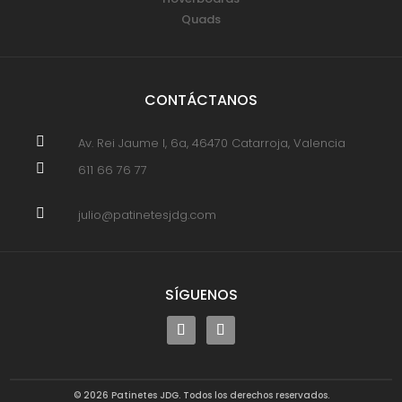
Quads
CONTÁCTANOS

Av. Rei Jaume I, 6a, 46470 Catarroja, Valencia

611 66 76 77

julio@patinetesjdg.com
SÍGUENOS
© 2026 Patinetes JDG. Todos los derechos reservados.