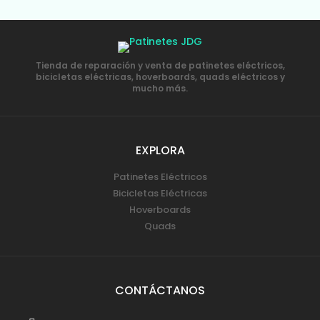
Tienda de reparación y venta de patinetes eléctricos,
bicicletas eléctricas, hoverboards, quads eléctricos y
mucho más.
EXPLORA
Patinetes Eléctricos
Bicicletas Eléctricas
Hoverboards
Quads
CONTÁCTANOS