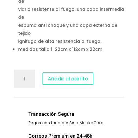
de
vidrio resistente al fuego, una capa intermedia
de
espuma anti choque y una capa externa de
tejido
ignifugo de alta resistencia al fuego.
medidas talla 1 22cm x 112cm x 22cm
BOLSA
Añadir al carrito
IGNÍFUGA
ANTI-
EXPLOSIÓN
t1
cantidad
Transacción Segura
Pagos con tarjeta VISA o MasterCard.
Correos Premium en 24-48h