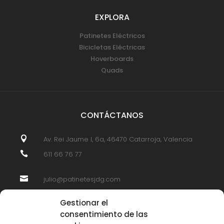
EXPLORA
Patinetes Eléctricos
Bicicletas Eléctricas
Hoverboards
Quads
CONTÁCTANOS

Av. Rei Jaume I, 6a, 46470 Catarroja, Valencia

611 66 76 77

julio@patinetesjdg.com
Gestionar el
consentimiento de las
SÍGUENOS