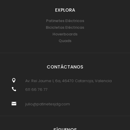
EXPLORA
Patinetes Eléctricos
Bicicletas Eléctricas
Hoverboards
Quads
CONTÁCTANOS

Av. Rei Jaume I, 6a, 46470 Catarroja, Valencia

611 66 76 77

julio@patinetesjdg.com
SÍGUENOS