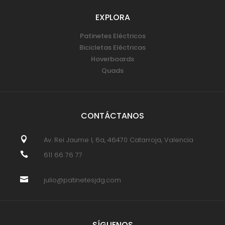
EXPLORA
Patinetes Eléctricos
Bicicletas Eléctricas
Hoverboards
Quads
CONTÁCTANOS

Av. Rei Jaume I, 6a, 46470 Catarroja, Valencia

611 66 76 77

julio@patinetesjdg.com
SÍGUENOS