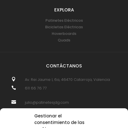
EXPLORA
Patinetes Eléctricos
Bicicletas Eléctricas
Hoverboards
Quads
CONTÁCTANOS

Av. Rei Jaume I, 6a, 46470 Catarroja, Valencia

611 66 76 77

julio@patinetesjdg.com
Gestionar el
consentimiento de las
SÍGUENOS