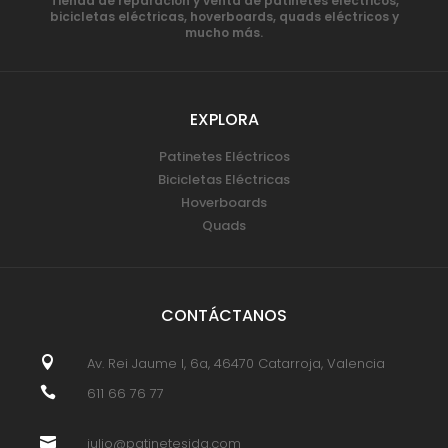
Tienda de reparación y venta de patinetes eléctricos,
bicicletas eléctricas, hoverboards, quads eléctricos y
mucho más.
EXPLORA
Patinetes Eléctricos
Bicicletas Eléctricas
Hoverboards
Quads
CONTÁCTANOS

Av. Rei Jaume I, 6a, 46470 Catarroja, Valencia

611 66 76 77

julio@patinetesjdg.com