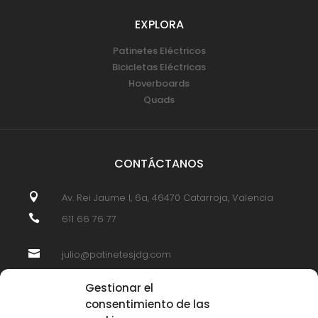
EXPLORA
Patinetes Eléctricos
Bicicletas Eléctricas
Hoverboards
Quads
CONTÁCTANOS

Av. Rei Jaume I, 6a, 46470 Catarroja, Valencia

611 66 76 77

julio@patinetesjdg.com
Gestionar el
consentimiento de las
SÍGUENOS