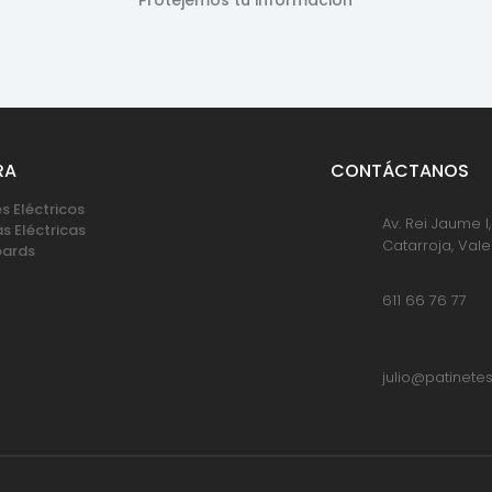
RA
CONTÁCTANOS
s Eléctricos
Av. Rei Jaume I
as Eléctricas
Catarroja, Val
oards
611 66 76 77
julio@patinete