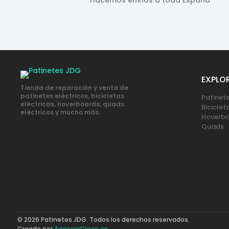
EXPLO
Tienda de reparación y venta de
patinetes eléctricos, bicicletas
Patinete
eléctricas, hoverboards, quads
Biciclet
eléctricos y mucho más.
Hoverb
Quads
© 2026 Patinetes JDG. Todos los derechos reservados.
Creado por
AgenciaCrece.es