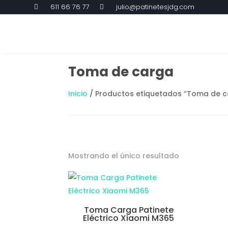
611 66 76 77
julio@patinetesjdg.com


Toma de carga
Inicio
/ Productos etiquetados “Toma de c
Mostrando el único resultado
Toma Carga Patinete
Eléctrico Xiaomi M365