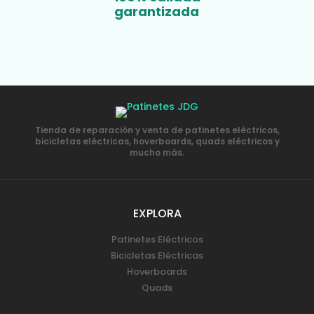
garantizada
Tienda de reparación y venta de patinetes eléctricos,
bicicletas eléctricas, hoverboards, quads eléctricos y
mucho más.
EXPLORA
Patinetes Eléctricos
Bicicletas Eléctricas
Hoverboards
Quads