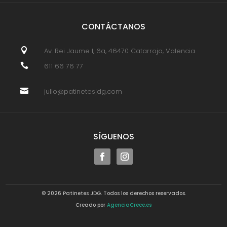
CONTÁCTANOS

Av. Rei Jaume I, 6a, 46470 Catarroja, Valencia

611 66 76 77

julio@patinetesjdg.com
SÍGUENOS
© 2026 Patinetes JDG. Todos los derechos reservados.
Creado por
AgenciaCrece.es