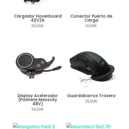
Cargador Hoverboard
Conector Puerto de
42V2A
Carga
30,00
€
10,00
€
Display Acelerador
Guardabarros Trasero
(Patinete Masscity
25,00
€
48V)
35,00
€