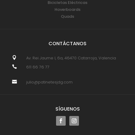
Bicicletas Eléctricas
Hoverboards
Quads
CONTÁCTANOS

Av. Rei Jaume I, 6a, 46470 Catarroja, Valencia

611 66 76 77

julio@patinetesjdg.com
SÍGUENOS