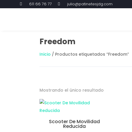
611 66 76 77
julio@patinetesjdg.com


Freedom
Inicio
/ Productos etiquetados “Freedom”
Mostrando el único resultado
Scooter De Movilidad
Reducida