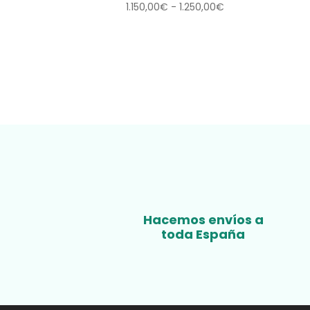
Rango
1.150,00
€
-
1.250,00
€
de
precios:
desde
1.150,00€
hasta
1.250,00€
Hacemos envíos a
toda España